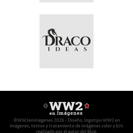
©WW2enimágenes 2026 - Diseño, logotipo WW2 en
Imágenes, textos y tratamiento de imágenes color y b/n
realizado por el autor del Blog.