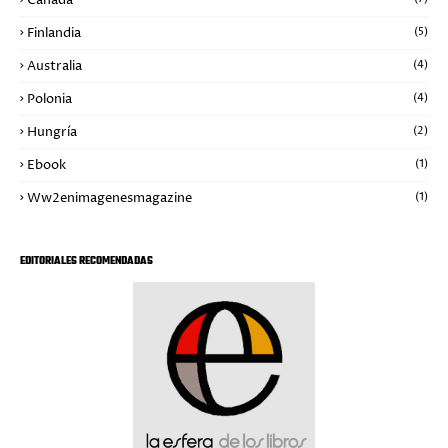
Canadá
Finlandia
(5)
Australia
(4)
Polonia
(4)
Hungría
(2)
Ebook
(1)
Ww2enimagenesmagazine
(1)
EDITORIALES RECOMENDADAS