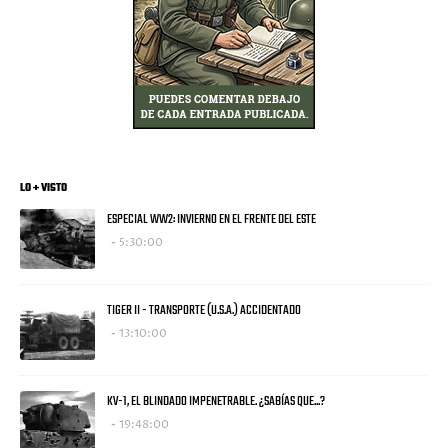
LO + VISTO
ESPECIAL WW2: INVIERNO EN EL FRENTE DEL ESTE
5:30:00
TIGER II - TRANSPORTE (U.S.A.) ACCIDENTADO
13:10:00
KV-1, EL BLINDADO IMPENETRABLE. ¿SABÍAS QUE...?
19:48:00