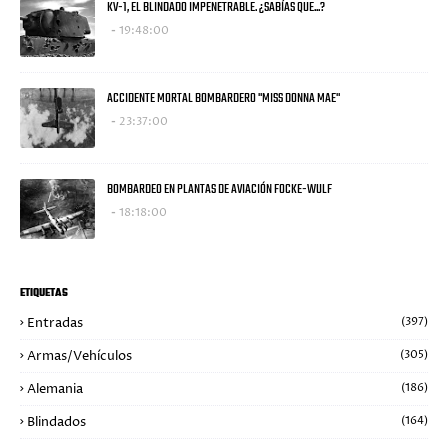
KV-1, EL BLINDADO IMPENETRABLE. ¿SABÍAS QUE...?
19:48:00
ACCIDENTE MORTAL BOMBARDERO "MISS DONNA MAE"
23:37:00
BOMBARDEO EN PLANTAS DE AVIACIÓN FOCKE-WULF
18:18:00
ETIQUETAS
Entradas
(397)
Armas/Vehículos
(305)
Alemania
(186)
Blindados
(164)