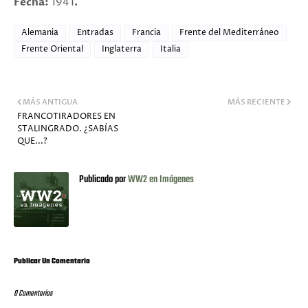
Fecha:
1941
.
Alemania
Entradas
Francia
Frente del Mediterráneo
Frente Oriental
Inglaterra
Italia
MÁS ANTIGUA
MÁS RECIENTE
FRANCOTIRADORES EN
STALINGRADO. ¿SABÍAS
QUE...?
Publicado por
WW2 en Imágenes
Publicar Un Comentario
0 Comentarios