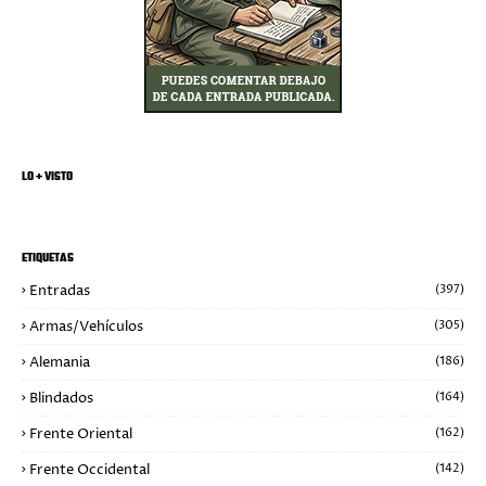
LO + VISTO
ETIQUETAS
Entradas
(397)
Armas/Vehículos
(305)
Alemania
(186)
Blindados
(164)
Frente Oriental
(162)
Frente Occidental
(142)