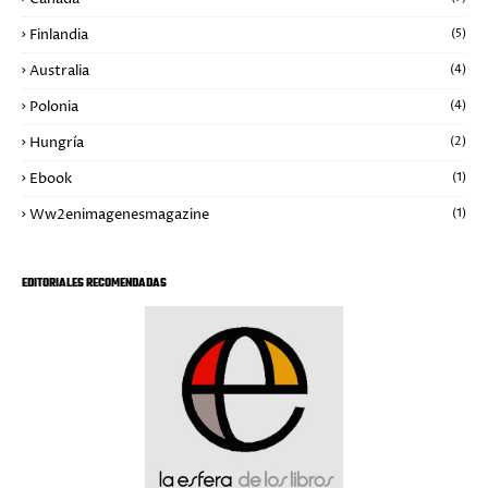
Finlandia
(5)
Australia
(4)
Polonia
(4)
Hungría
(2)
Ebook
(1)
Ww2enimagenesmagazine
(1)
EDITORIALES RECOMENDADAS