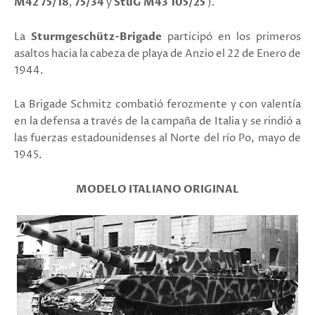
M42 75/18
,
75/34
y
StuG M43 105/25
).
La
Sturmgeschütz-Brigade
p
articipó en los primeros
asaltos hacia la cabeza de playa de
Anzio
el 22 de Enero de
1944.
La Brigade Schmitz combatió ferozmente y con valentía
en la defensa a través de la campaña de Italia y
se
rindió a
las fuerzas estadounidenses
al Norte
del río
Po,
mayo
de
1945.
MODELO ITALIANO ORIGINAL