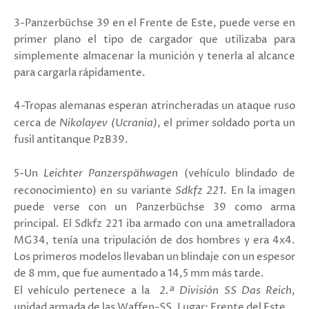
3-Panzerbüchse 39 en el Frente de Este, puede verse en
primer plano el tipo de cargador que utilizaba para
simplemente almacenar la munición y tenerla al alcance
para cargarla rápidamente.
4-Tropas alemanas esperan atrincheradas un ataque ruso
cerca de
Nikolayev (Ucrania)
, el primer soldado porta un
fusil antitanque PzB39.
5-Un
Leichter Panzerspähwagen
(vehículo blindado de
reconocimiento) en su variante
Sdkfz 221
. En la imagen
puede verse con un Panzerbüchse 39 como arma
principal. El Sdkfz 221 iba armado con una ametralladora
MG34, tenía una tripulación de dos hombres y era 4x4.
Los primeros modelos llevaban un blindaje con un espesor
de 8 mm, que fue aumentado a 14,5 mm más tarde.
El vehículo pertenece a la
2.ª División SS Das Reich
,
unidad armada de las Waffen-SS. Lugar: Frente del Este.