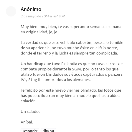
Anónimo
2 de mayo de 2014 a las 18:41
Muy bien, muy bien, te vas superando semana a semana
en originalidad, je, je.
La verdad es que este vehículo cabezón, pese a lo temible
de su apariencia, no tuvo mucho éxito en el frío norte,
donde el terreno y la lucha es siempre tan complicada.
Un handicap que tuvo Finlandia es que no tuvo carros de
combate propios durante la SGM, por lo tanto los que
utilizó fueron blindados soviéticos capturados o panzers
IV y Stug III comprados a los alemanes.
Te felicito por este nuevo viernes blindado, las fotos que
has puesto ilustran muy bien al modelo que has traído a
colación.
Un saludo.
Aníbal.
Responder
Eliminar