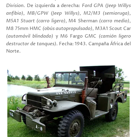
Division
. De izquierda a derecha:
Ford GPA (Jeep Willys
anfibio)
,
MB/GPW (Jeep Willys)
,
M2/M3 (semioruga)
,
M5A1 Stuart
(carro ligero)
, M4 Sherman
(carro medio)
,
M8 75mm HMC
(obús autopropulsado)
, M3A1 Scout Car
(automóvil blindado)
y M6 Fargo GMC
(camión ligero
destructor de tanques)
. Fecha: 1943. Campaña África del
Norte.