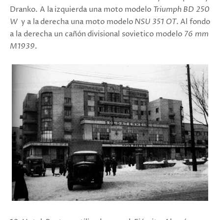
Dranko.
A la izquierda una moto modelo
Triumph BD 250
W
y a la derecha una moto modelo
NSU 351 ОТ
.
Al fondo
a la derecha un cañón divisional sovietico
modelo
76 mm
M1939
.