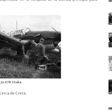
Ju 87R Stuka
cerca de Creta.
ET