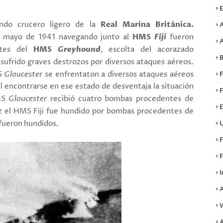
E
ndo crucero ligero de la
Real Marina Británica.
A
de mayo de 1941 navegando junto al
HMS
Fiji
fueron
A
entes del
HMS
Greyhound
, escolta del acorazado
B
 sufrido
graves destrozos por diversos ataques aéreos.
S
Gloucester
se enfrentaton a diversos ataques aéreos
F
l encontrarse en ese estado de desventaja la situación
F
HMS
Gloucester
recibió cuatro bombas procedentes de
E
z el HMS Fiji fue hundido por bombas procedentes de
fueron hundidos.
U
F
F
I
A