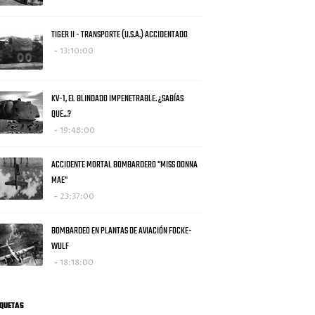
TIGER II - TRANSPORTE (U.S.A.) ACCIDENTADO
13:10:00
KV-1, EL BLINDADO IMPENETRABLE. ¿SABÍAS
QUE...?
19:48:00
ACCIDENTE MORTAL BOMBARDERO "MISS DONNA
MAE"
23:37:00
BOMBARDEO EN PLANTAS DE AVIACIÓN FOCKE-
WULF
18:18:00
IQUETAS