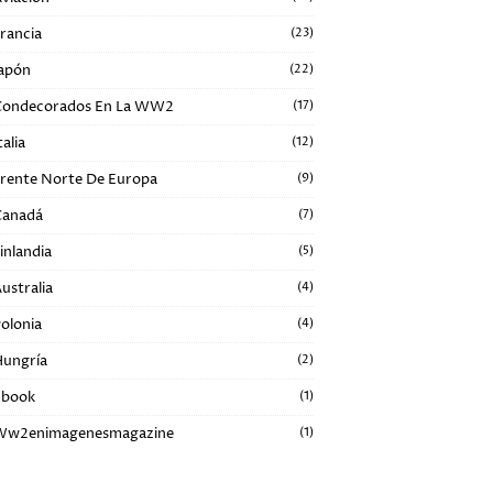
rancia
(23)
apón
(22)
Condecorados En La WW2
(17)
talia
(12)
rente Norte De Europa
(9)
Canadá
(7)
inlandia
(5)
ustralia
(4)
olonia
(4)
ungría
(2)
Ebook
(1)
Ww2enimagenesmagazine
(1)