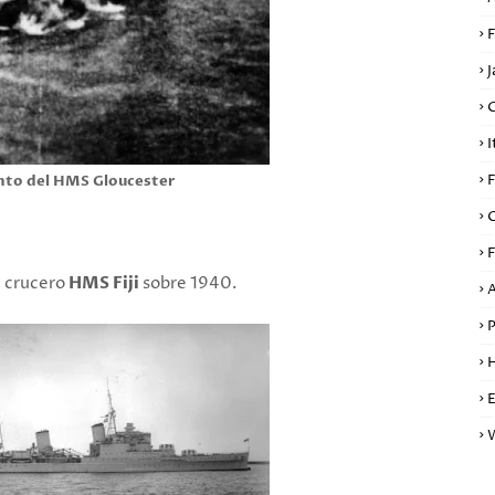
F
J
I
F
to del HMS Gloucester
F
l crucero
HMS Fiji
sobre 1940.
A
P
H