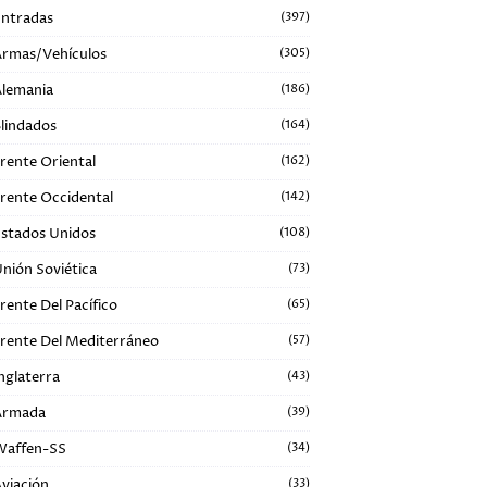
ntradas
(397)
rmas/Vehículos
(305)
lemania
(186)
lindados
(164)
rente Oriental
(162)
rente Occidental
(142)
stados Unidos
(108)
nión Soviética
(73)
rente Del Pacífico
(65)
rente Del Mediterráneo
(57)
nglaterra
(43)
Armada
(39)
Waffen-SS
(34)
viación
(33)