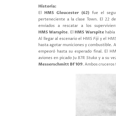
Historia:
El
HMS Gloucester (62)
fue el segu
perteneciente a la clase Town. El 22 
enviados a rescatar a los supervivi
HMS Warspite
. El
HMS Warspite
había
Al llegar al escenario el HMS
Fiji
y el HM
hasta agotar municiones y combustible. A
empeoró hasta su esperado final. El 
aviones en picado Ju 87R
Stuka
y a su ve
Messerschmitt Bf 109
. Ambos cruceros 