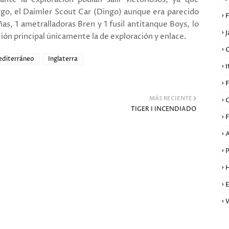
go, el Daimler Scout Car (Dingo) aunque era parecido
F
as, 1 ametralladoras Bren y 1
fusil antitanque Boys, lo
J
ción principal únicamente la de exploración y enlace.
editerráneo
Inglaterra
I
F
MÁS RECIENTE
TIGER I INCENDIADO
F
A
P
H