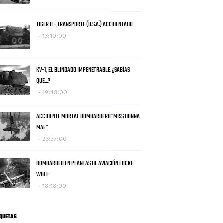
TIGER II - TRANSPORTE (U.S.A.) ACCIDENTADO
13:10:00
KV-1, EL BLINDADO IMPENETRABLE. ¿SABÍAS
QUE...?
19:48:00
ACCIDENTE MORTAL BOMBARDERO "MISS DONNA
MAE"
23:37:00
BOMBARDEO EN PLANTAS DE AVIACIÓN FOCKE-
WULF
18:18:00
IQUETAS