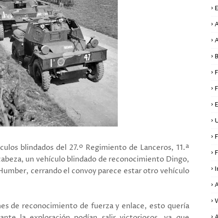
E
A
A
B
F
F
E
U
F
culos blindados del 27.º Regimiento de Lanceros, 11.ª
F
n cabeza, un vehículo blindado de reconocimiento Dingo,
I
 Humber, cerrando el convoy parece estar otro vehículo
es de reconocimiento de fuerza y enlace, esto quería
nte la exploración podían salir victoriosos, ya que
A