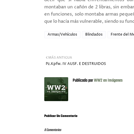
montaban un cañón de 2 libras, sin embar
en funciones, solo montaba armas pequeñ
que lo hacía más vulnerable, siendo su fun
Armas/Vehículos
Blindados
Frente del M
MÁS ANTIGUA
Pz.Kpfw. IV AUSF. E DESTRUIDOS
Publicado por
WW2 en Imágenes
Publicar Un Comentario
0 Comentarios