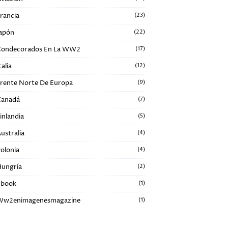
rancia
(23)
apón
(22)
Condecorados En La WW2
(17)
talia
(12)
rente Norte De Europa
(9)
Canadá
(7)
inlandia
(5)
ustralia
(4)
olonia
(4)
ungría
(2)
Ebook
(1)
Ww2enimagenesmagazine
(1)