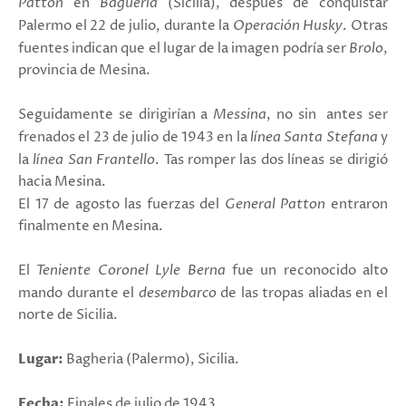
Patton
en
Bagueria
(Sicilia), después de conquistar
Palermo el 22 de julio, durante la
Operación Husky
. Otras
fuentes indican que el lugar de la imagen podría ser
Brolo
,
provincia de Mesina.
Seguidamente se dirigirían a
Messina
, no sin antes ser
frenados el 23 de julio de 1943 en la
línea
Santa Stefana
y
la
línea San Frantello
. Tas romper las dos líneas se dirigió
hacia Mesina.
El 17 de agosto las fuerzas del
General Patton
entraron
finalmente en Mesina.
El
Teniente Coronel Lyle Berna
fue un reconocido alto
mando durante el
desembarco
de las tropas aliadas en el
norte de Sicilia.
Lugar:
Bagheria (Palermo), Sicilia.
Fecha:
Finales de julio de 1943.