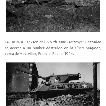
14-Un M36 Jackson del
776 th Tank Destroyer Battalion
se acerca a un búnker destruido en la
Línea Maginot
,
cerca de
Hottviller,
Francia. Fecha: 1944.