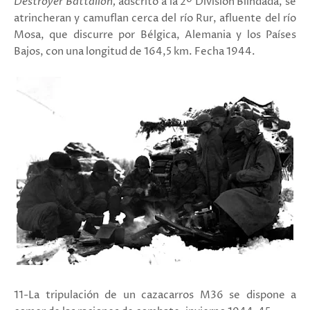
Destroyer Battalion,
adscrito
a la
2º División Blindada, se
atrincheran y camuflan cerca del río Rur, afluente del río
Mosa,
que discurre por Bélgica, Alemania y los Países
Bajos, con una longitud de 164,5 km. Fecha 1944.
11-La tripulación de un cazacarros M36 se dispone a