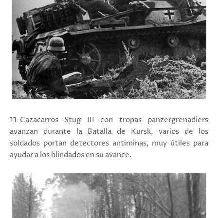
11-Cazacarros Stug III con tropas panzergrenadiers
avanzan durante la Batalla de Kursk, varios de los
soldados portan detectores antiminas, muy útiles para
ayudar a los blindados en su avance.